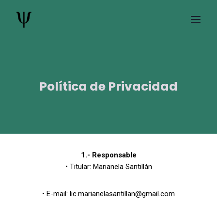
Skip
to
content
Política de Privacidad
1.- Responsable
• Titular: Marianela Santillán
• E-mail: lic.marianelasantillan@gmail.com